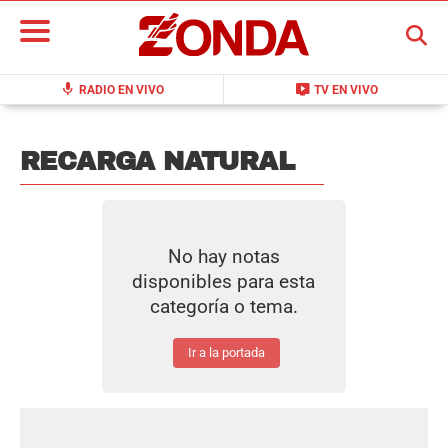
BUSCAR
mic
live_tv
RADIO EN VIVO
TV EN VIVO
RECARGA NATURAL
No hay notas
disponibles para esta
categoría o tema.
Ir a la portada