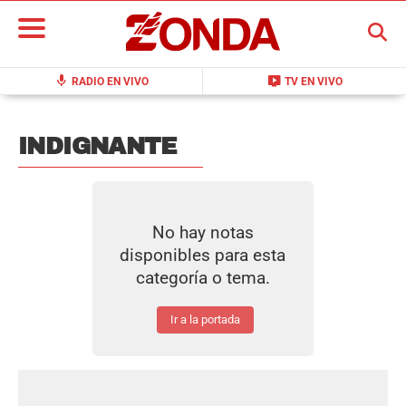
BUSCAR
mic
live_tv
RADIO EN VIVO
TV EN VIVO
INDIGNANTE
No hay notas
disponibles para esta
categoría o tema.
Ir a la portada