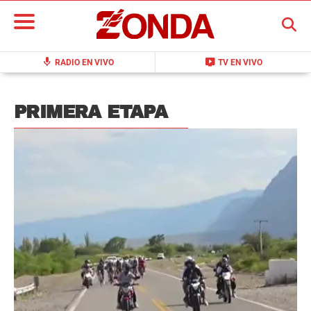
BUSCAR
mic
live_tv
RADIO EN VIVO
TV EN VIVO
PRIMERA ETAPA