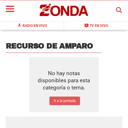
BUSCAR
mic
live_tv
RADIO EN VIVO
TV EN VIVO
RECURSO DE AMPARO
No hay notas
disponibles para esta
categoría o tema.
Ir a la portada