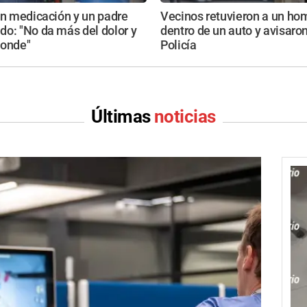
in medicación y un padre
Vecinos retuvieron a un ho
o: "No da más del dolor y
dentro de un auto y avisaron
ponde"
Policía
Últimas
noticias