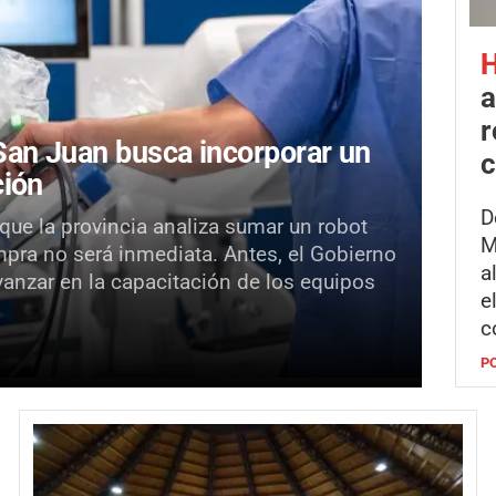
H
a
r
an Juan busca incorporar un
c
ción
D
 que la provincia analiza sumar un robot
M
mpra no será inmediata. Antes, el Gobierno
a
vanzar en la capacitación de los equipos
e
c
P