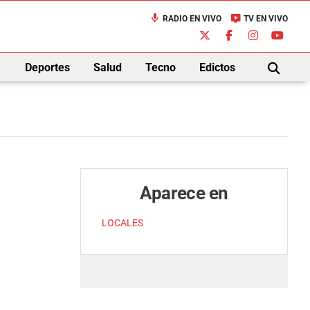
mic
live_tv
RADIO EN VIVO
TV EN VIVO
down
Deportes
Salud
Tecno
Edictos
BUSCAR
Aparece en
LOCALES