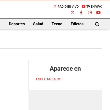
mic
live_tv
RADIO EN VIVO
TV EN VIVO
down
Deportes
Salud
Tecno
Edictos
BUSCAR
Aparece en
ESPECTACULOS