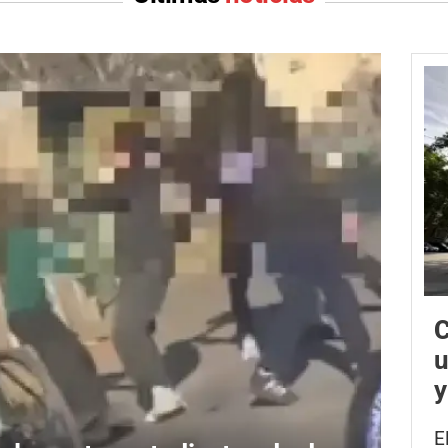
C
u
y
E