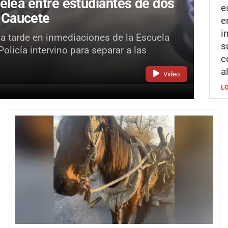
elea entre estudiantes de dos
e
 Caucete
e
i
la tarde en inmediaciones de la Escuela
s
licía intervino para separar a las
c
a
Video
L