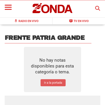
BUSCAR
mic
live_tv
RADIO EN VIVO
TV EN VIVO
FRENTE PATRIA GRANDE
No hay notas
disponibles para esta
categoría o tema.
Ir a la portada