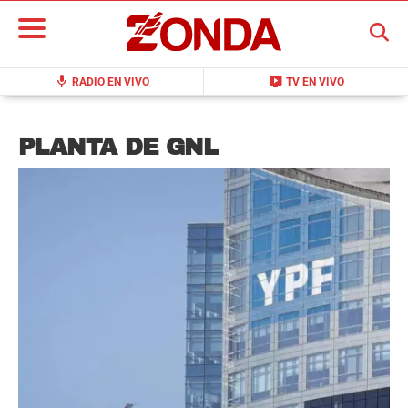
BUSCAR
mic
live_tv
RADIO EN VIVO
TV EN VIVO
PLANTA DE GNL