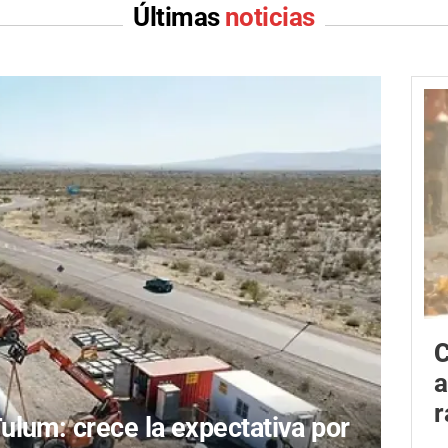
Últimas
noticias
C
a
r
lum: crece la expectativa por