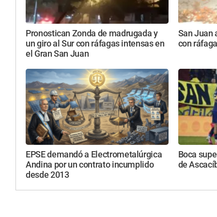
Pronostican Zonda de madrugada y
San Juan a
un giro al Sur con ráfagas intensas en
con ráfaga
el Gran San Juan
EPSE demandó a Electrometalúrgica
Boca super
Andina por un contrato incumplido
de Ascacíb
desde 2013