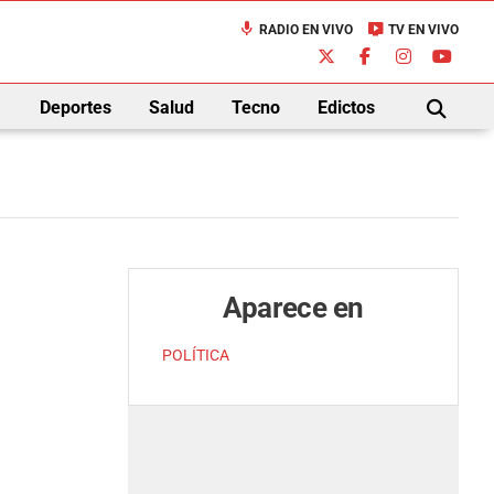
mic
live_tv
RADIO EN VIVO
TV EN VIVO
down
Deportes
Salud
Tecno
Edictos
BUSCAR
Aparece en
POLÍTICA