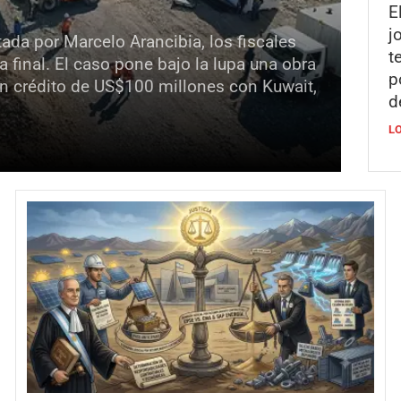
E
j
da por Marcelo Arancibia, los fiscales
t
 final. El caso pone bajo la lupa una obra
p
n crédito de US$100 millones con Kuwait,
d
L