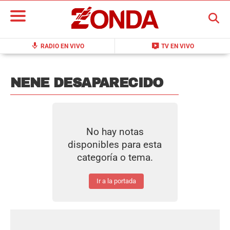
BUSCAR
mic
live_tv
RADIO EN VIVO
TV EN VIVO
NENE DESAPARECIDO
No hay notas
disponibles para esta
categoría o tema.
Ir a la portada