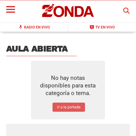
BUSCAR
mic
live_tv
RADIO EN VIVO
TV EN VIVO
AULA ABIERTA
No hay notas
disponibles para esta
categoría o tema.
Ir a la portada