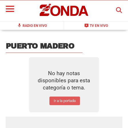
BUSCAR
mic
live_tv
RADIO EN VIVO
TV EN VIVO
PUERTO MADERO
No hay notas
disponibles para esta
categoría o tema.
Ir a la portada