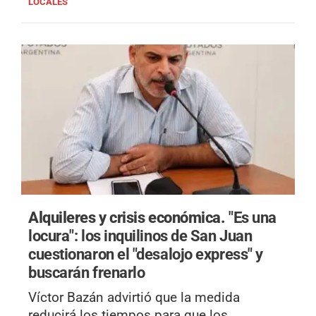
LOCALES
Alquileres y crisis económica.
"Es una
locura": los inquilinos de San Juan
cuestionaron el "desalojo express" y
buscarán frenarlo
Víctor Bazán advirtió que la medida
reducirá los tiempos para que los