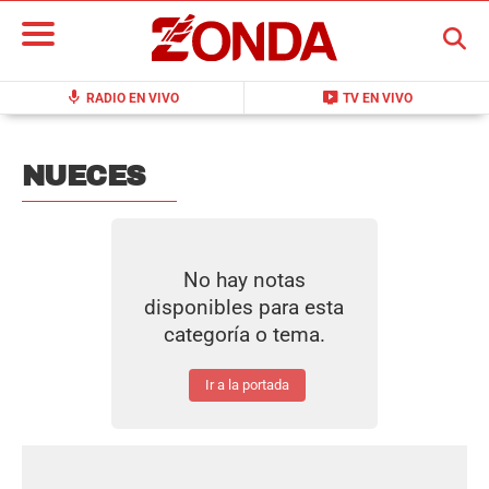
BUSCAR
mic
live_tv
RADIO EN VIVO
TV EN VIVO
NUECES
No hay notas
disponibles para esta
categoría o tema.
Ir a la portada