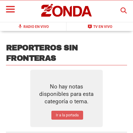
BUSCAR
mic
live_tv
RADIO EN VIVO
TV EN VIVO
REPORTEROS SIN
FRONTERAS
No hay notas
disponibles para esta
categoría o tema.
Ir a la portada