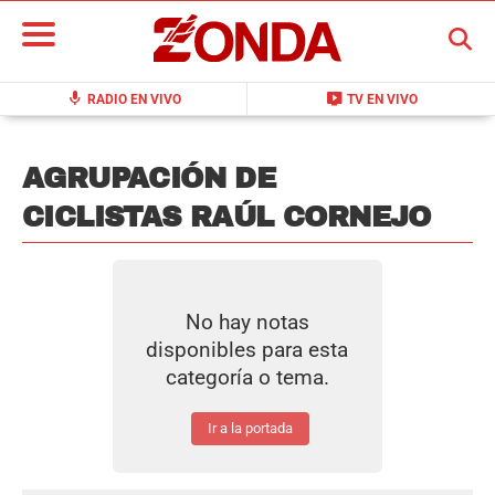
BUSCAR
mic
live_tv
RADIO EN VIVO
TV EN VIVO
AGRUPACIÓN DE
CICLISTAS RAÚL CORNEJO
No hay notas
disponibles para esta
categoría o tema.
Ir a la portada