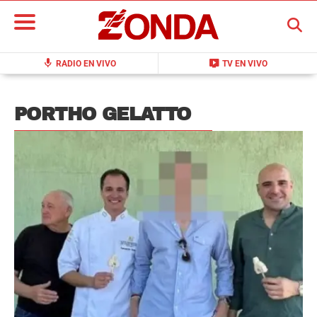
BUSCAR
mic
live_tv
RADIO EN VIVO
TV EN VIVO
PORTHO GELATTO