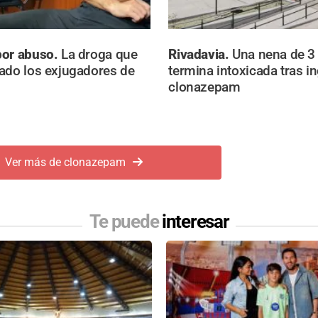
por abuso.
La droga que
Rivadavia.
Una nena de 3
ado los exjugadores de
termina intoxicada tras in
clonazepam
Ver más de clonazepam
Te puede
interesar