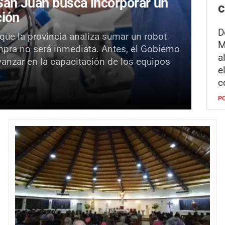
an Juan busca incorporar un
c
ción
D
 que la provincia analiza sumar un robot
M
mpra no será inmediata. Antes, el Gobierno
a
vanzar en la capacitación de los equipos
e
c
P