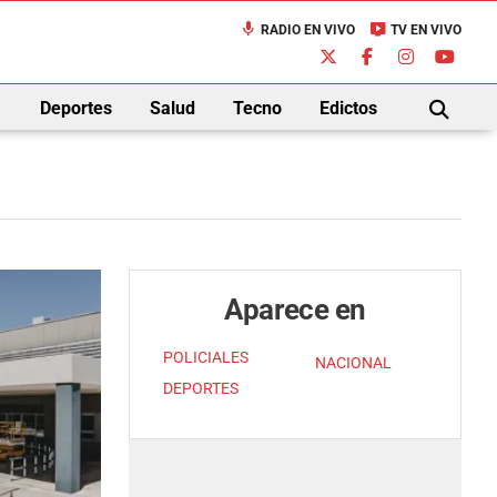
mic
live_tv
RADIO EN VIVO
TV EN VIVO
down
Deportes
Salud
Tecno
Edictos
BUSCAR
Aparece en
POLICIALES
NACIONAL
DEPORTES