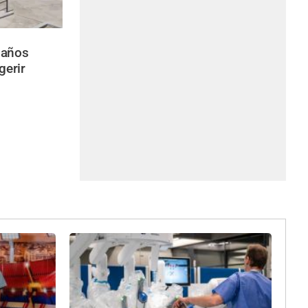
 años
gerir