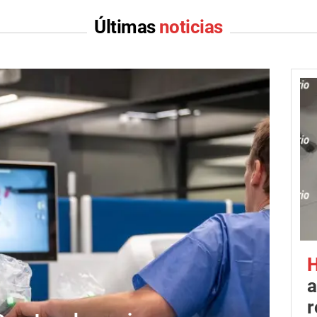
Últimas
noticias
H
a
r