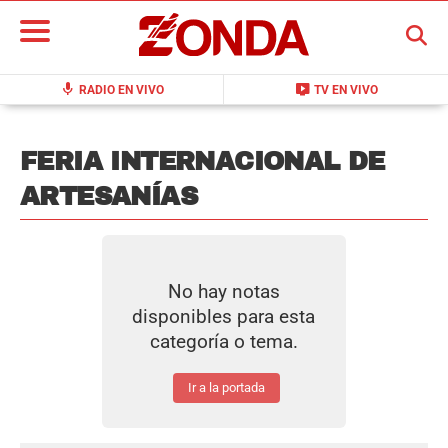
BUSCAR
mic
live_tv
RADIO EN VIVO
TV EN VIVO
FERIA INTERNACIONAL DE
ARTESANÍAS
No hay notas
disponibles para esta
categoría o tema.
Ir a la portada