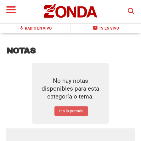
BUSCAR
mic
live_tv
RADIO EN VIVO
TV EN VIVO
NOTAS
No hay notas
disponibles para esta
categoría o tema.
Ir a la portada