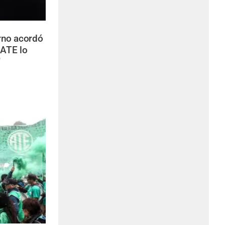
rno acordó
ATE lo
"