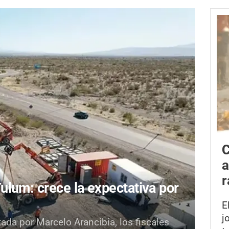
C
a
r
lum: crece la expectativa por
E
j
da por Marcelo Arancibia, los fiscales