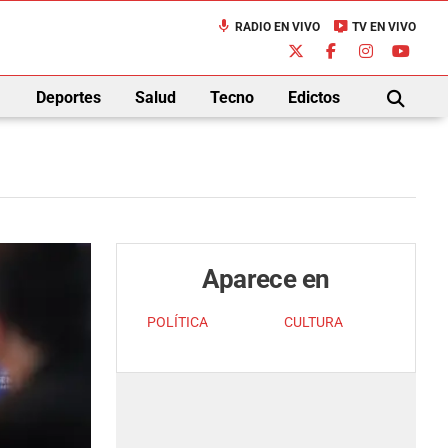
mic
live_tv
RADIO EN VIVO
TV EN VIVO
down
Deportes
Salud
Tecno
Edictos
BUSCAR
Aparece en
POLÍTICA
CULTURA