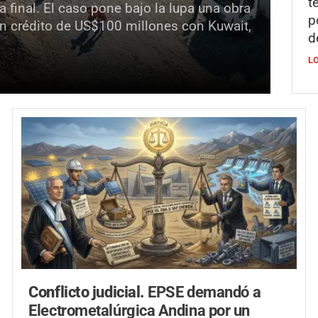
t
 final. El caso pone bajo la lupa una obra
p
n crédito de US$100 millones con Kuwait,
d
L
Conflicto judicial.
EPSE demandó a
Electrometalúrgica Andina por un