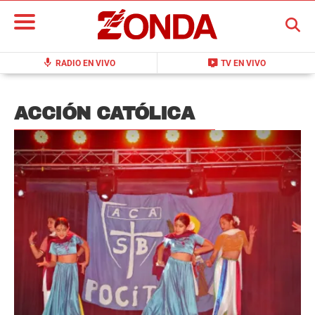
BUSCAR
mic
live_tv
RADIO EN VIVO
TV EN VIVO
ACCIÓN CATÓLICA