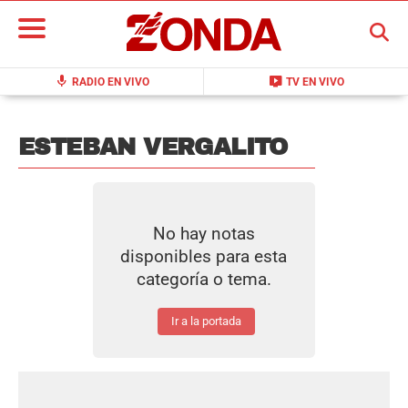
BUSCAR
mic
live_tv
RADIO EN VIVO
TV EN VIVO
ESTEBAN VERGALITO
No hay notas
disponibles para esta
categoría o tema.
Ir a la portada