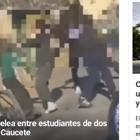
C
u
y
E
elea entre estudiantes de dos
e
 Caucete
e