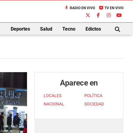
mic
live_tv
RADIO EN VIVO
TV EN VIVO
down
Deportes
Salud
Tecno
Edictos
BUSCAR
Aparece en
LOCALES
POLÍTICA
NACIONAL
SOCIEDAD