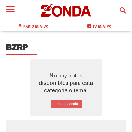
BUSCAR
mic
live_tv
RADIO EN VIVO
TV EN VIVO
BZRP
No hay notas
disponibles para esta
categoría o tema.
Ir a la portada