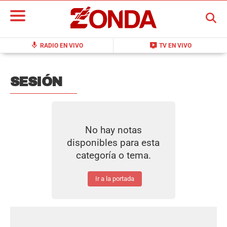
BUSCAR
mic
live_tv
RADIO EN VIVO
TV EN VIVO
SESIÓN
No hay notas
disponibles para esta
categoría o tema.
Ir a la portada