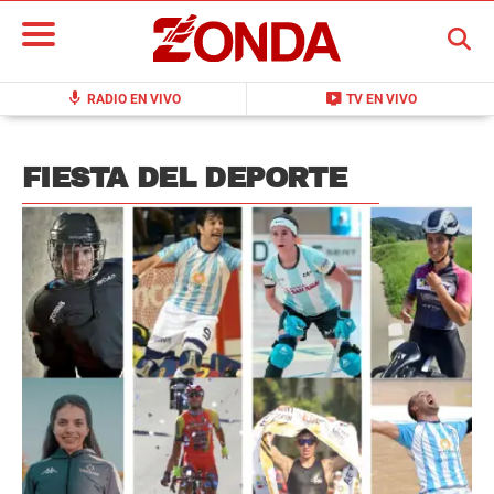
BUSCAR
mic
live_tv
RADIO EN VIVO
TV EN VIVO
FIESTA DEL DEPORTE