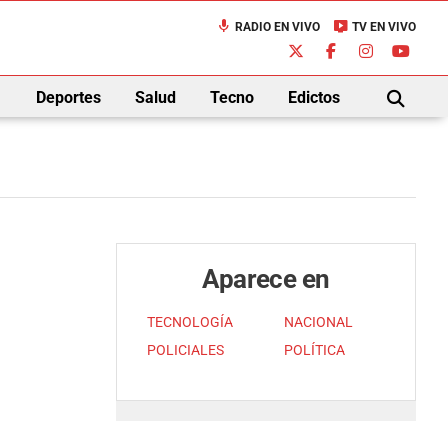
mic
live_tv
RADIO EN VIVO
TV EN VIVO
down
Deportes
Salud
Tecno
Edictos
BUSCAR
Aparece en
TECNOLOGÍA
NACIONAL
POLICIALES
POLÍTICA