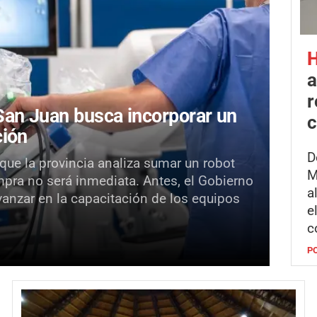
H
a
r
an Juan busca incorporar un
c
ción
D
 que la provincia analiza sumar un robot
M
mpra no será inmediata. Antes, el Gobierno
a
vanzar en la capacitación de los equipos
e
c
P