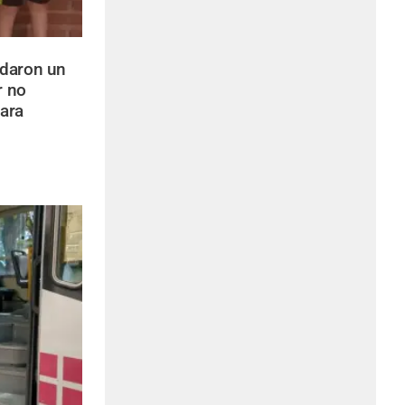
idaron un
r no
ara