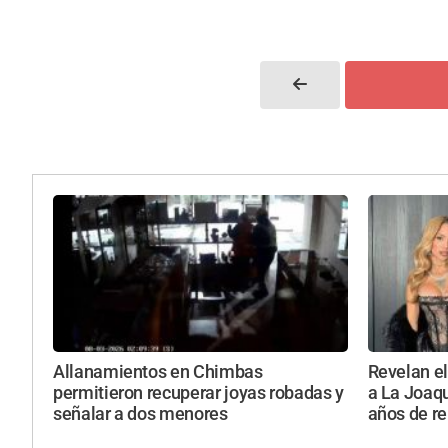
Allanamientos en Chimbas
Revelan el
permitieron recuperar joyas robadas y
a La Joaqu
señalar a dos menores
años de re