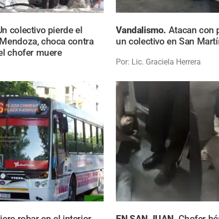
Un colectivo pierde el
Vandalismo.
Atacan con 
 Mendoza, choca contra
un colectivo en San Martí
 el chofer muere
Por: Lic. Graciela Herrera
iere robar en el interior
EN SAN JUAN.
Chofer hé