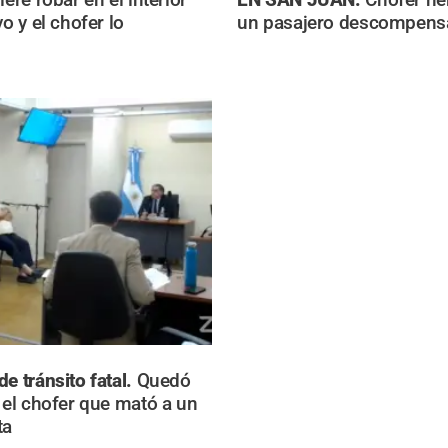
vo y el chofer lo
un pasajero descompens
e tránsito fatal.
Quedó
d el chofer que mató a un
ta