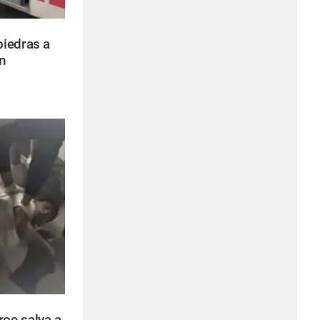
piedras a
n
roe salva a