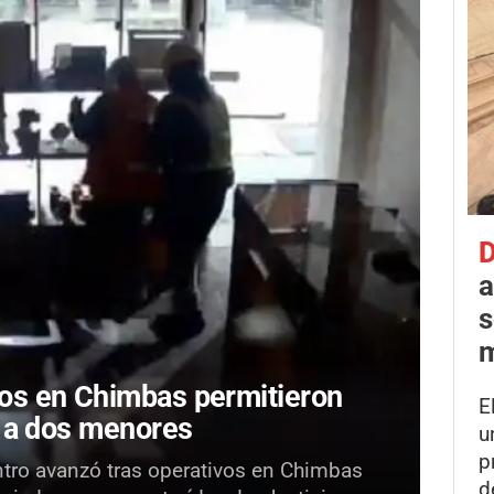
D
a
s
m
os en Chimbas permitieron
E
r a dos menores
u
p
entro avanzó tras operativos en Chimbas
d