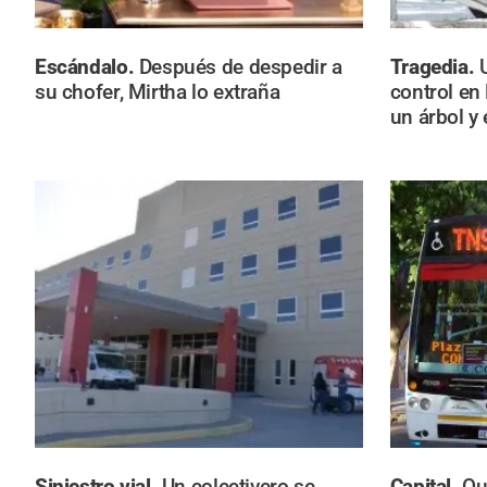
Escándalo.
Después de despedir a
Tragedia.
su chofer, Mirtha lo extraña
control en
un árbol y
Siniestro vial.
Un colectivero se
Capital.
Qu