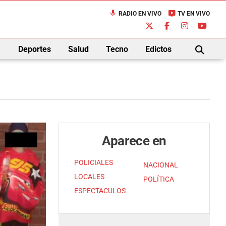
mic
live_tv
RADIO EN VIVO
TV EN VIVO
down
Deportes
Salud
Tecno
Edictos
BUSCAR
Aparece en
POLICIALES
NACIONAL
LOCALES
POLÍTICA
ESPECTACULOS