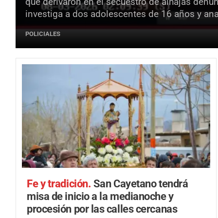
que derivaron en el secuestro de alhajas denu
investiga a dos adolescentes de 16 años y ana
POLICIALES
Fe y tradición.
San Cayetano tendrá
misa de inicio a la medianoche y
procesión por las calles cercanas