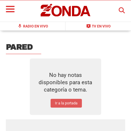
BUSCAR
mic
live_tv
RADIO EN VIVO
TV EN VIVO
PARED
No hay notas
disponibles para esta
categoría o tema.
Ir a la portada