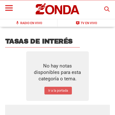
BUSCAR
mic
live_tv
RADIO EN VIVO
TV EN VIVO
TASAS DE INTERÉS
No hay notas
disponibles para esta
categoría o tema.
Ir a la portada