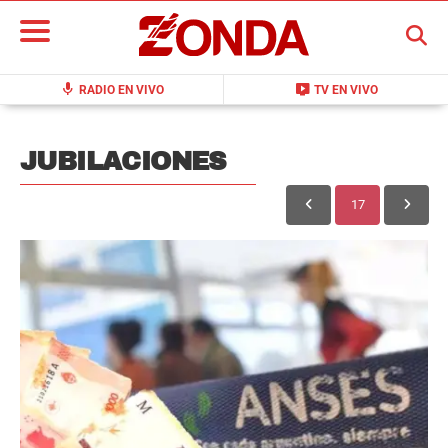
BUSCAR
mic
live_tv
RADIO EN VIVO
TV EN VIVO
JUBILACIONES
17