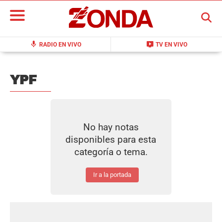
BUSCAR
mic
live_tv
RADIO EN VIVO
TV EN VIVO
YPF
No hay notas
disponibles para esta
categoría o tema.
Ir a la portada