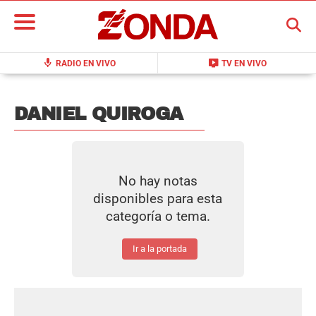
BUSCAR
mic
live_tv
RADIO EN VIVO
TV EN VIVO
DANIEL QUIROGA
No hay notas
disponibles para esta
categoría o tema.
Ir a la portada