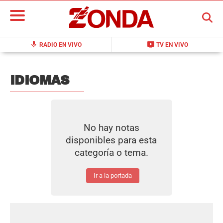
BUSCAR
mic
live_tv
RADIO EN VIVO
TV EN VIVO
IDIOMAS
No hay notas
disponibles para esta
categoría o tema.
Ir a la portada