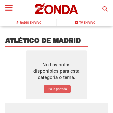
BUSCAR
mic
live_tv
RADIO EN VIVO
TV EN VIVO
ATLÉTICO DE MADRID
No hay notas
disponibles para esta
categoría o tema.
Ir a la portada