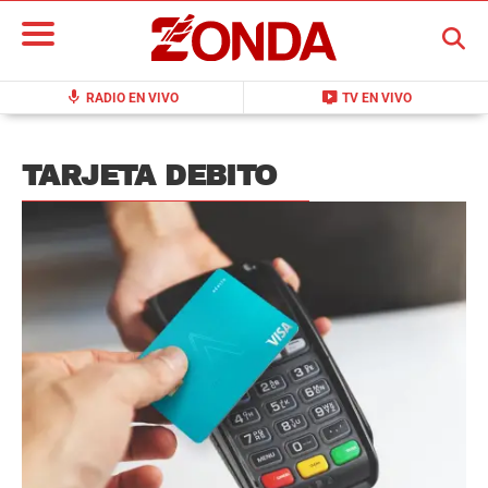
BUSCAR
mic
live_tv
RADIO EN VIVO
TV EN VIVO
TARJETA DEBITO