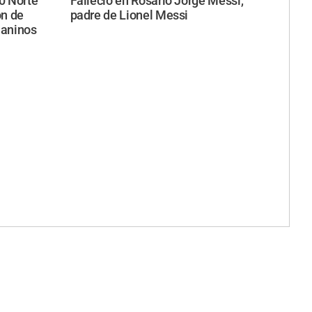
40 Norte
Falleció en Rosario Jorge Messi,
ón de
padre de Lionel Messi
uaninos