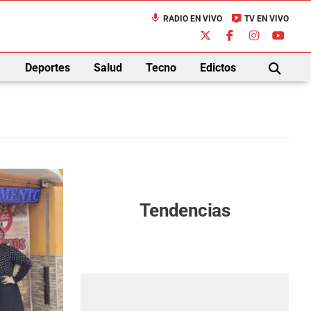
mic
live_tv
RADIO EN VIVO
TV EN VIVO
down
Deportes
Salud
Tecno
Edictos
BUSCAR
Tendencias