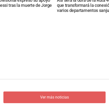
ofesional expresó su apoyo
Así será la obra de la Ruta 
essi tras la muerte de Jorge
que transformará la conexi
varios departamentos sanj
Ver más noticias