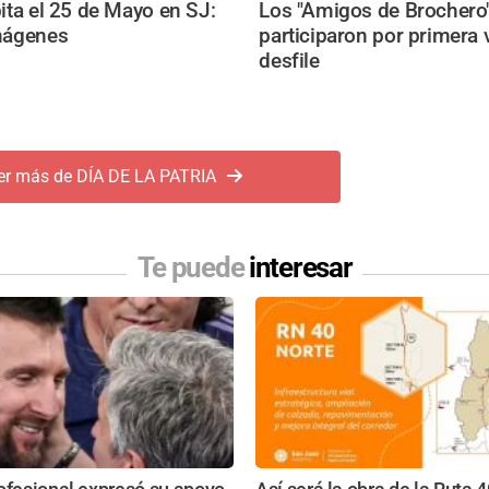
pita el 25 de Mayo en SJ:
Los "Amigos de Brochero
mágenes
participaron por primera 
desfile
er más de DÍA DE LA PATRIA
Te puede
interesar