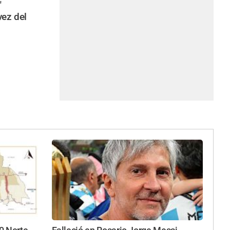
"
vez del