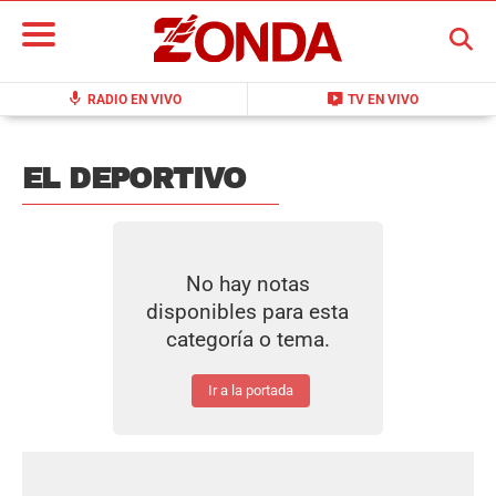
BUSCAR
mic
live_tv
RADIO EN VIVO
TV EN VIVO
EL DEPORTIVO
No hay notas
disponibles para esta
categoría o tema.
Ir a la portada