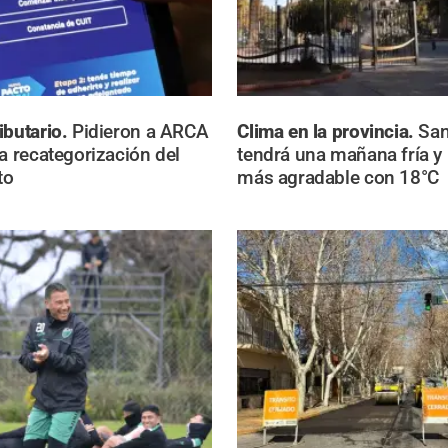
ibutario.
Pidieron a ARCA
Clima en la provincia.
San
la recategorización del
tendrá una mañana fría y
to
más agradable con 18°C