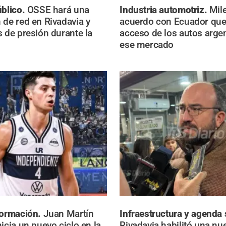
úblico.
OSSE hará una
Industria automotriz.
Mile
 de red en Rivadavia y
acuerdo con Ecuador que
s de presión durante la
acceso de los autos arge
ese mercado
formación.
Juan Martín
Infraestructura y agenda 
icia un nuevo ciclo en la
Rivadavia habilitó una nu