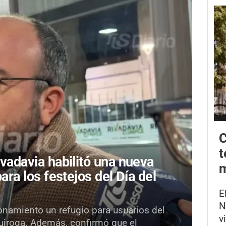
C
t
ivadavia habilitó una nueva
m
para los festejos del Día del
E
N
onamiento un refugio para usuarios del
v
Quiroga. Además, confirmó que el