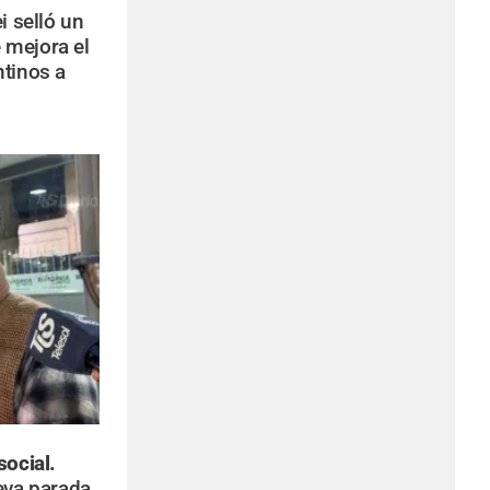
i selló un
 mejora el
ntinos a
social.
eva parada