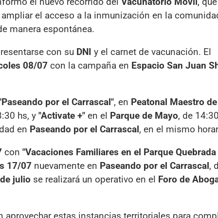
nformó el nuevo recorrido del
Vacunatorio Móvil
, que
 ampliar el acceso a la inmunización en la comunida
y de manera espontánea.
presentarse con su
DNI
y el carnet de vacunación. El
coles 08/07
con la campaña en
Espacio San Juan S
"Paseando por el Carrascal"
, en
Peatonal Maestro de
3:30 hs, y
"Activate +"
en el
Parque de Mayo
, de 14:3
vidad en
Paseando por el Carrascal
, en el mismo horar
7
con
"Vacaciones Familiares en el Parque Quebrada
es 17/07
nuevamente en
Paseando por el Carrascal
, 
de julio
se realizará un operativo en el
Foro de Abog
 aprovechar estas instancias territoriales para compl