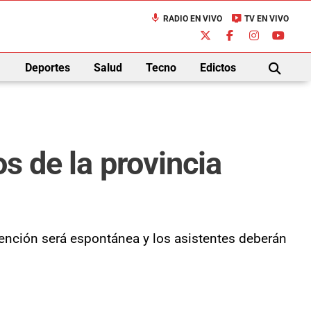
mic
live_tv
RADIO EN VIVO
TV EN VIVO
down
Deportes
Salud
Tecno
Edictos
BUSCAR
os de la provincia
atención será espontánea y los asistentes deberán