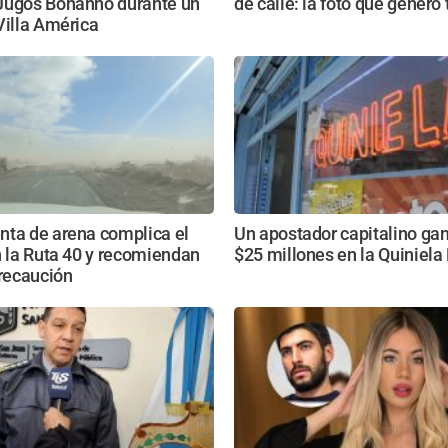
Jugos Bonanno durante un
de calle: la foto que generó 
Villa América
nta de arena complica el
Un apostador capitalino ga
n la Ruta 40 y recomiendan
$25 millones en la Quiniel
recaución