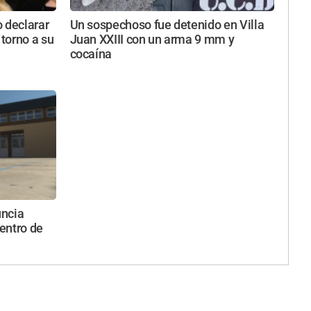
 declarar
Un sospechoso fue detenido en Villa
 torno a su
Juan XXIII con un arma 9 mm y
cocaína
uncia
entro de