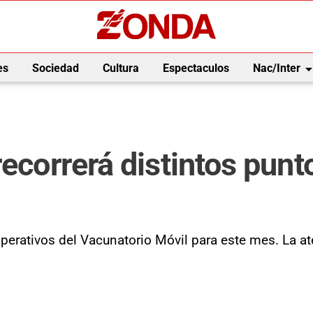
arrow_drop_
es
Sociedad
Cultura
Espectaculos
Nac/Inter
ecorrerá distintos punt
 operativos del Vacunatorio Móvil para este mes. La 