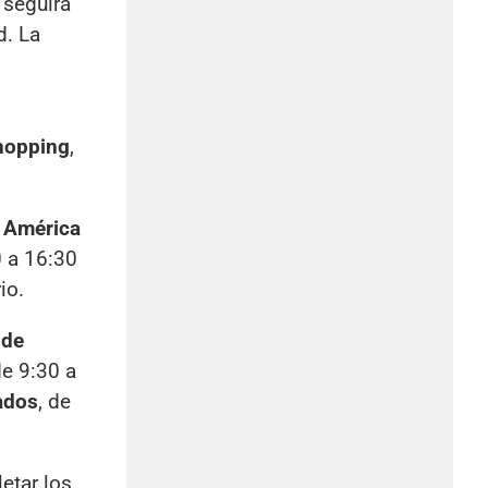
 seguirá
d. La
hopping
,
 América
0 a 16:30
io.
 de
de 9:30 a
ados
, de
etar los