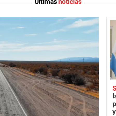
Últimas
noticias
S
l
p
y