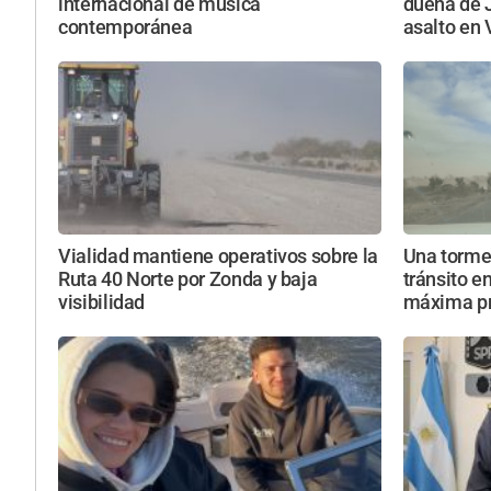
internacional de música
dueña de 
contemporánea
asalto en 
Vialidad mantiene operativos sobre la
Una torme
Ruta 40 Norte por Zonda y baja
tránsito e
visibilidad
máxima p