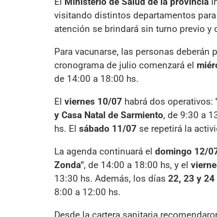
El
Ministerio de Salud de la provincia
i
visitando distintos departamentos para
atención se brindará sin turno previo 
Para vacunarse, las personas deberán 
cronograma de julio comenzará el
miér
de 14:00 a 18:00 hs.
El
viernes 10/07
habrá dos operativos:
y Casa Natal de Sarmiento
, de 9:30 a 1
hs. El
sábado 11/07
se repetirá la acti
La agenda continuará el
domingo 12/0
Zonda"
, de 14:00 a 18:00 hs, y el
viern
13:30 hs. Además, los días
22, 23 y 24 
8:00 a 12:00 hs.
Desde la cartera sanitaria recomendaron