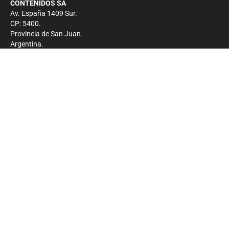
CONTENIDOS SA
Av. España 1409 Sur.
CP: 5400.
Provincia de San Juan.
Argentina.
Contacto
Prensa
+54 264-4033682
Comercial
+54 264-4998755
-
Privacidad
Copyright 2026 - El Zonda - Todos los derechos
reservados.