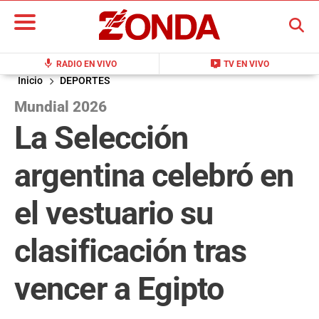
BUSCAR
mic
live_tv
RADIO EN VIVO
TV EN VIVO
Inicio
DEPORTES
Mundial 2026
La Selección
argentina celebró en
el vestuario su
clasificación tras
vencer a Egipto