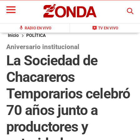
BUSCAR
mic
live_tv
RADIO EN VIVO
TV EN VIVO
Inicio
POLÍTICA
Aniversario institucional
La Sociedad de
Chacareros
Temporarios celebró
70 años junto a
productores y