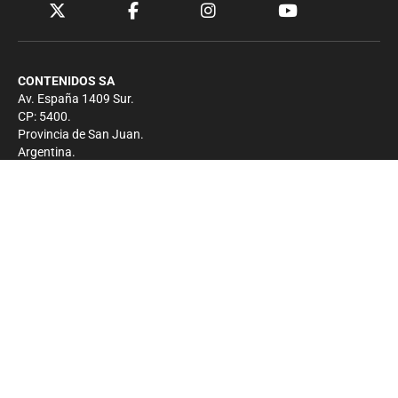
CONTENIDOS SA
Av. España 1409 Sur.
CP: 5400.
Provincia de San Juan.
Argentina.
Contacto
Prensa
+54 264-4033682
Comercial
+54 264-4998755
-
Privacidad
Copyright 2026 - El Zonda - Todos los derechos
reservados.