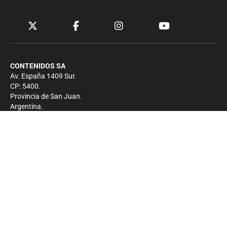
CONTENIDOS SA
Av. España 1409 Sur.
CP: 5400.
Provincia de San Juan.
Argentina.
Contacto
Prensa
+54 264-4033682
Comercial
+54 264-4998755
-
Privacidad
Copyright 2026 - El Zonda - Todos los derechos