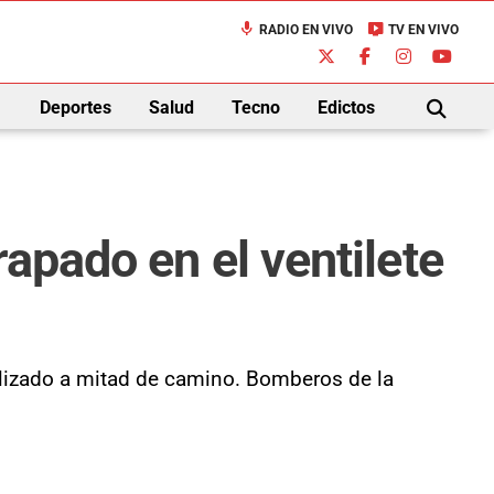
mic
live_tv
RADIO EN VIVO
TV EN VIVO
down
Deportes
Salud
Tecno
Edictos
BUSCAR
apado en el ventilete
ilizado a mitad de camino. Bomberos de la