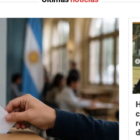
H
r
d