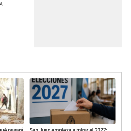
a,
 qué pasará
San Juan empieza a mirar el 2027: