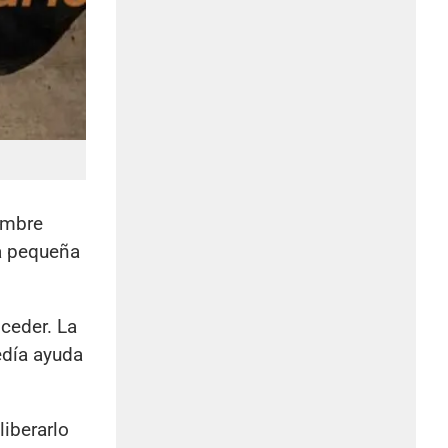
ombre
sa pequeña
oceder. La
edía ayuda
liberarlo