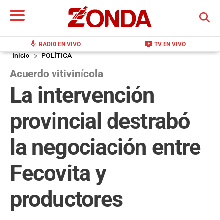
BUSCAR
mic
live_tv
RADIO EN VIVO
TV EN VIVO
Inicio
POLÍTICA
Acuerdo vitivinícola
La intervención
provincial destrabó
la negociación entre
Fecovita y
productores