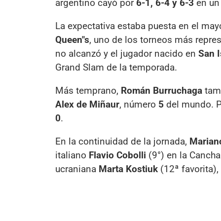
argentino cayó por
6-1, 6-4 y 6-3
en un 
La expectativa estaba puesta en el may
Queen"s
, uno de los torneos más repre
no alcanzó y el jugador nacido en
San I
Grand Slam de la temporada.
Más temprano,
Román Burruchaga
tamb
Alex de Miñaur
, número
5
del mundo. Pe
0
.
En la continuidad de la jornada,
Marian
italiano
Flavio Cobolli
(9°) en la Cancha
ucraniana
Marta Kostiuk
(12ª favorita)