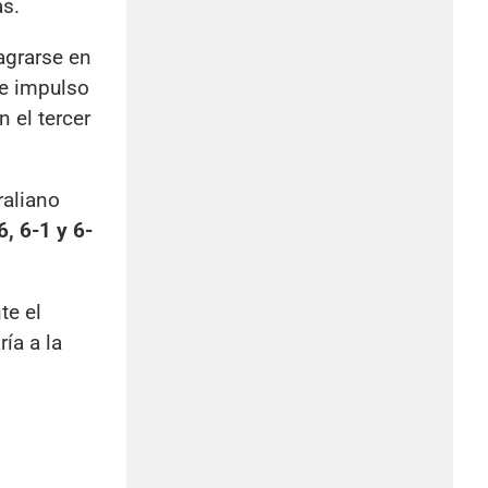
as.
agrarse en
se impulso
 el tercer
raliano
6, 6-1 y 6-
te el
ía a la