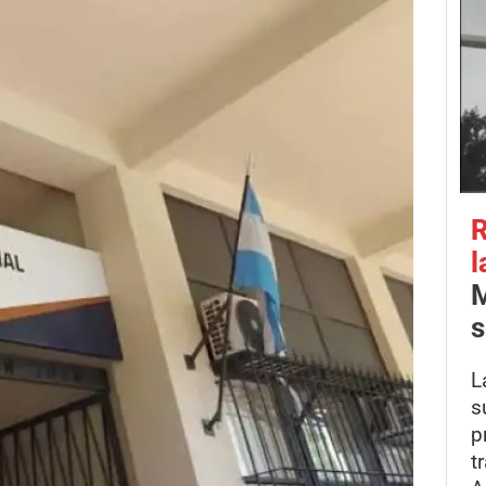
R
l
M
s
L
s
p
t