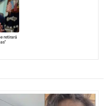
 retirará
nas"