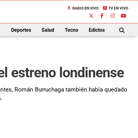
mic
live_tv
RADIO EN VIVO
TV EN VIVO
down
Deportes
Salud
Tecno
Edictos
BUSCAR
el estreno londinense
Antes, Román Burruchaga también había quedado
.