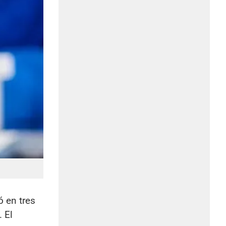
ó en tres
 El