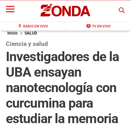
BUSCAR
mic
live_tv
RADIO EN VIVO
TV EN VIVO
Inicio
SALUD
Ciencia y salud
Investigadores de la
UBA ensayan
nanotecnología con
curcumina para
estudiar la memoria