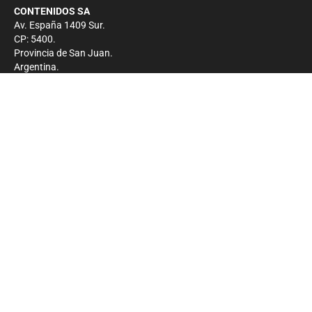
CONTENIDOS SA
Av. España 1409 Sur.
CP: 5400.
Provincia de San Juan.
Argentina.
Contacto
Prensa
+54 264-4033682
Comercial
+54 264-4998755
-
Privacidad
Copyright 2026 - El Zonda - Todos los derechos
reservados.